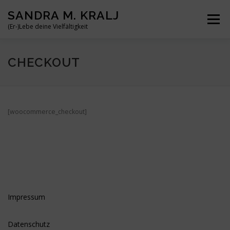
Zum
SANDRA M. KRALJ
Inhalt
Menü
springen
(Er-)Lebe deine Vielfältigkeit
HOME
ÜBER MICH
MEINE BÜCHER
REISEN
CHECKOUT
BLOG
KONTAKT
[woocommerce_checkout]
Impressum
Datenschutz