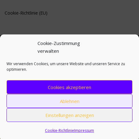
Cookie-Richtlinie (EU)
Cookie-Zustimmung
verwalten
BLEIBE AUF DEM LAUFENDEN
Wir verwenden Cookies, um unsere Website und unseren Service zu
optimieren.
Cookies akzeptieren
Ablehnen
Einstellungen anzeigen
Copyright © 2026 Sandra M. Kralj
–
OnePress
Theme von
FameThemes
Cookie-Richtlinie
Impressum