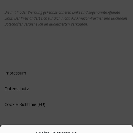
Die mit * oder Werbung gekennzeichneten Links sind sogenannte Affiliate
Links. Der Preis ändert sich für dich nicht. Als Amazon-Partner und Buchdeals
Botschafter verdiene ich an qualifizierten Verkäufen.
Impressum
Datenschutz
Cookie-Richtlinie (EU)