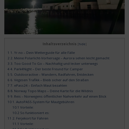
Inhaltsverzeichnis
[
hide
]
1
1. Yr.no – Dein Wetterguide für alle Fälle
2
2. Meine Polarlicht-Vorhersage – Aurora sehen leicht gemacht
3
3. Too Good To Go – Nachhaltig und lecker unterwegs
4
4. Park4Night – Der beste Freund für Camper
5
5. Outdooractive – Wandern, Radfahren, Entdecken
6
6. Vegesen Trafikk – Bleib sicher auf den Straßen
7
7. ePass24 – Einfach Maut bezahlen
8
8. Norway Topo Maps – Deine Karte für die Wildnis
9
9. Reis – Norwegens öffentlicher Nahverkehr auf einen Blick
10
1. AutoPASS-System für Mautgebühren
10.1
Vorteile:
10.2
So funktioniert es:
11
2. Ferjekort für Fähren
11.1
Vorteile: