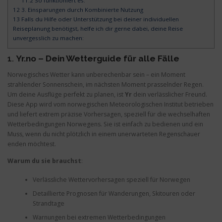
11.2
So funktioniert es:
12
3. Einsparungen durch Kombinierte Nutzung
13
Falls du Hilfe oder Unterstützung bei deiner individuellen
Reiseplanung benötigst, helfe ich dir gerne dabei, deine Reise
unvergesslich zu machen:
1.
Yr.no – Dein Wetterguide für alle Fälle
Norwegisches Wetter kann unberechenbar sein – ein Moment
strahlender Sonnenschein, im nächsten Moment prasselnder Regen.
Um deine Ausflüge perfekt zu planen, ist
Yr
dein verlässlicher Freund.
Diese App wird vom norwegischen Meteorologischen Institut betrieben
und liefert extrem präzise Vorhersagen, speziell für die wechselhaften
Wetterbedingungen Norwegens. Sie ist einfach zu bedienen und ein
Muss, wenn du nicht plötzlich in einem unerwarteten Regenschauer
enden möchtest.
Warum du sie brauchst
:
Verlässliche Wettervorhersagen speziell für Norwegen
Detaillierte Prognosen für Wanderungen, Skitouren oder
Strandtage
Warnungen bei extremen Wetterbedingungen