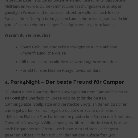
rettest du Essen aus Cafés, Bäckereien und Restaurants, das sonst im
Müll landen würde. Du bekommst Überraschungspakete zu super
günstigen Preisen und entdeckst nebenbei vielleicht noch lokale
Spezialitäten. Die App ist im ganzen Land sehr bekannt, sodass du hier
gutes Essen zu einem richtigen Schnäppchen ergattern kannst!
Warum du sie brauchst
:
Spare Geld und entdecke norwegische Küche auf eine
umweltfreundliche Weise
Hilf dabei, Lebensmittelverschwendung zu vermeiden
Perfekt für den kleinen Hunger zwischendurch
4.
Park4Night – Der beste Freund für Camper
Du planst einen Roadtrip durch Norwegen mit dem Camper? Dann ist
Park4Night
unerlässlich. Diese App zeigt dir die besten
Campingplätze, Stellplätze und versteckte Spots, an denen du sicher
und legal parken kannst – egal ob du auf der Suche nach einem
idyllischen Platz am Fjord oder einem praktischen Stop in der Stadt bist.
Obwohl in Norwegen Wildcamping fast überall toleriert wird, ist es an
hoch frequentierten Orten – wie bspw. den Lofoten – nicht gern
gesehen. Überall finden sich Schilder mit den Aufschriften „No