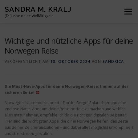
Zum
SANDRA M. KRALJ
Inhalt
Menü
springen
(Er-)Lebe deine Vielfältigkeit
HOME
ÜBER MICH
MEINE BÜCHER
REISEN
Wichtige und nützliche Apps für deine
Norwegen Reise
BLOG
KONTAKT
VERÖFFENTLICHT AM
18. OKTOBER 2024
VON
SANDRICA
Die Must-Have-Apps für deine Norwegen-Reise: Immer auf der
sicheren Seite!
Norwegen ist atemberaubend – Fjorde, Berge, Polarlichter und eine
endlose Natur. Aber um deine Reise perfekt zu machen und wirklich
alles mitzunehmen, empfehle ich dir die richtigen digitalen Begleiter.
Hier sind die wichtigsten Apps, die dir in Norwegen helfen, das Beste
aus deiner Zeit herauszuholen – und dabei alles möglichst unkompliziert
und stressfrei zu gestalten.