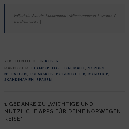
Volljuristin|Autorin|Hundemama|Weltenbummlerin|Leseratte|E
ssensliebhaberin|
VERÖFFENTLICHT IN
REISEN
MARKIERT MIT
CAMPER
,
LOFOTEN
,
MAUT
,
NORDEN
,
NORWEGEN
,
POLARKREIS
,
POLARLICHTER
,
ROADTRIP
,
SKANDINAVIEN
,
SPAREN
1 GEDANKE ZU „
WICHTIGE UND
NÜTZLICHE APPS FÜR DEINE NORWEGEN
REISE
“