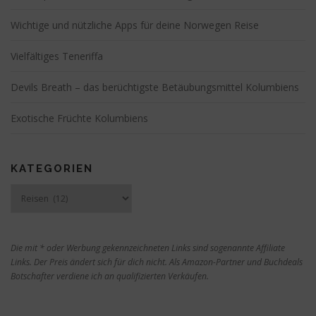
i
g
Wichtige und nützliche Apps für deine Norwegen Reise
a
t
Vielfältiges Teneriffa
i
Devils Breath – das berüchtigste Betäubungsmittel Kolumbiens
o
n
Exotische Früchte Kolumbiens
KATEGORIEN
Kategorien
Die mit * oder Werbung gekennzeichneten Links sind sogenannte Affiliate
Links. Der Preis ändert sich für dich nicht. Als Amazon-Partner und Buchdeals
Botschafter verdiene ich an qualifizierten Verkäufen.