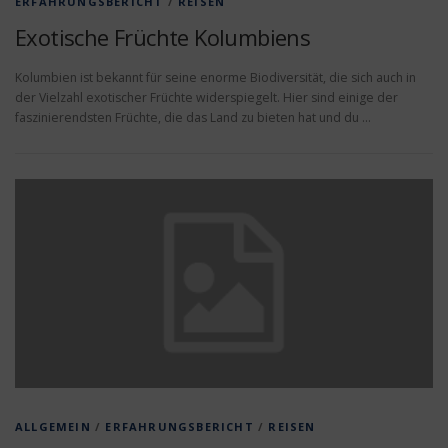
ERFAHRUNGSBERICHT
/
REISEN
Exotische Früchte Kolumbiens
Kolumbien ist bekannt für seine enorme Biodiversität, die sich auch in
der Vielzahl exotischer Früchte widerspiegelt. Hier sind einige der
faszinierendsten Früchte, die das Land zu bieten hat und du …
ALLGEMEIN
/
ERFAHRUNGSBERICHT
/
REISEN