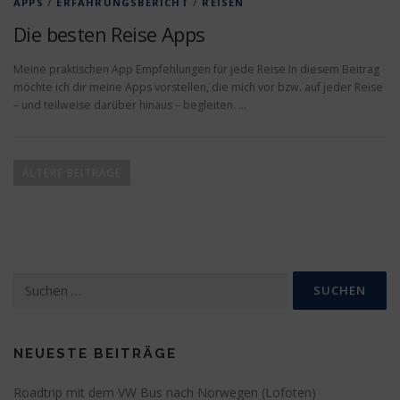
APPS
/
ERFAHRUNGSBERICHT
/
REISEN
Die besten Reise Apps
Meine praktischen App Empfehlungen für jede Reise In diesem Beitrag
möchte ich dir meine Apps vorstellen, die mich vor bzw. auf jeder Reise
– und teilweise darüber hinaus – begleiten. …
B
e
ÄLTERE BEITRÄGE
i
t
r
a
Suchen
g
nach:
s
n
a
NEUESTE BEITRÄGE
v
Roadtrip mit dem VW Bus nach Norwegen (Lofoten)