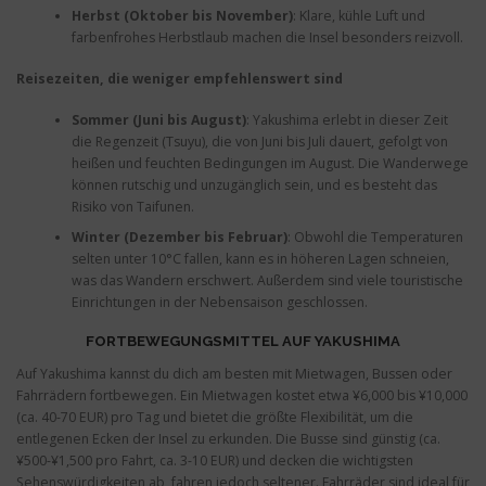
Herbst (Oktober bis November)
: Klare, kühle Luft und
farbenfrohes Herbstlaub machen die Insel besonders reizvoll.
Reisezeiten, die weniger empfehlenswert sind
Sommer (Juni bis August)
: Yakushima erlebt in dieser Zeit
die Regenzeit (Tsuyu), die von Juni bis Juli dauert, gefolgt von
heißen und feuchten Bedingungen im August. Die Wanderwege
können rutschig und unzugänglich sein, und es besteht das
Risiko von Taifunen.
Winter (Dezember bis Februar)
: Obwohl die Temperaturen
selten unter 10°C fallen, kann es in höheren Lagen schneien,
was das Wandern erschwert. Außerdem sind viele touristische
Einrichtungen in der Nebensaison geschlossen.
FORTBEWEGUNGSMITTEL AUF YAKUSHIMA
Auf Yakushima kannst du dich am besten mit Mietwagen, Bussen oder
Fahrrädern fortbewegen. Ein Mietwagen kostet etwa ¥6,000 bis ¥10,000
(ca. 40-70 EUR) pro Tag und bietet die größte Flexibilität, um die
entlegenen Ecken der Insel zu erkunden. Die Busse sind günstig (ca.
¥500-¥1,500 pro Fahrt, ca. 3-10 EUR) und decken die wichtigsten
Sehenswürdigkeiten ab, fahren jedoch seltener. Fahrräder sind ideal für