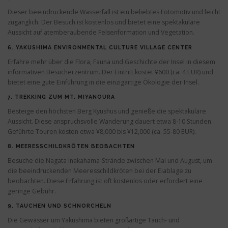
Dieser beeindruckende Wasserfall ist ein beliebtes Fotomotiv und leicht
zugänglich. Der Besuch ist kostenlos und bietet eine spektakuläre
Aussicht auf atemberaubende Felsenformation und Vegetation.
6.
YAKUSHIMA ENVIRONMENTAL CULTURE VILLAGE CENTER
Erfahre mehr über die Flora, Fauna und Geschichte der Insel in diesem
informativen Besucherzentrum. Der Eintritt kostet ¥600 (ca. 4 EUR) und
bietet eine gute Einführung in die einzigartige Ökologie der Insel.
7.
TREKKING ZUM MT. MIYANOURA
Besteige den höchsten Berg Kyushus und genieße die spektakuläre
Aussicht. Diese anspruchsvolle Wanderung dauert etwa 8-10 Stunden.
Geführte Touren kosten etwa ¥8,000 bis ¥12,000 (ca. 55-80 EUR).
8.
MEERESSCHILDKRÖTEN BEOBACHTEN
Besuche die Nagata Inakahama-Strände zwischen Mai und August, um
die beeindruckenden Meeresschildkröten bei der Eiablage zu
beobachten. Diese Erfahrung ist oft kostenlos oder erfordert eine
geringe Gebühr.
9.
TAUCHEN UND SCHNORCHELN
Die Gewässer um Yakushima bieten großartige Tauch- und