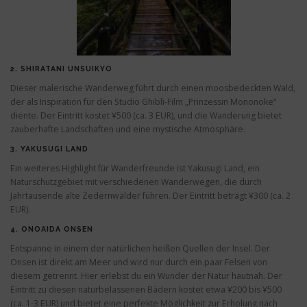
2.
SHIRATANI UNSUIKYO
Dieser malerische Wanderweg führt durch einen moosbedeckten Wald,
der als Inspiration für den Studio Ghibli-Film „Prinzessin Mononoke“
diente. Der Eintritt kostet ¥500 (ca. 3 EUR), und die Wanderung bietet
zauberhafte Landschaften und eine mystische Atmosphäre.
3.
YAKUSUGI LAND
Ein weiteres Highlight für Wanderfreunde ist Yakusugi Land, ein
Naturschutzgebiet mit verschiedenen Wanderwegen, die durch
Jahrtausende alte Zedernwälder führen. Der Eintritt beträgt ¥300 (ca. 2
EUR).
4.
ONOAIDA ONSEN
Entspanne in einem der natürlichen heißen Quellen der Insel. Der
Onsen ist direkt am Meer und wird nur durch ein paar Felsen von
diesem getrennt. Hier erlebst du ein Wunder der Natur hautnah. Der
Eintritt zu diesen naturbelassenen Bädern kostet etwa ¥200 bis ¥500
(ca. 1-3 EUR) und bietet eine perfekte Möglichkeit zur Erholung nach