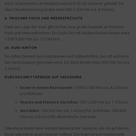
wird, ist besonders aromatisch und wird oft als Souvenir gekauft. Ein
Glas Yakushima-Honig kostet etwa 800-1.200 Yen (ca. 6-9 Euro).
9.
FRISCHER FISCH UND MEERESFRÜCHTE
Dank der Lage der Insel gibt es hier eine große Auswahl an frischem
Fisch und Meeresfrüchten. Ein Sushi-Set mit lokalen Fischen kostet etwa
1.500-3.000 Yen (ca. 12-24 Euro).
10.
KURI-KINTON
Ein süßes Dessert aus Esskastanien und Süßkartoffeln, das oft während
der Herbstsaison genossen wird. Ein Stück kostet etwa 300-500 Yen (ca.
2-4 Euro).
DURCHSCHNITTSPREISE AUF YAKUSHIMA
Essen in einem Restaurant:
1.000-3.000 Yen (ca. 8-24 Euro)
pro Mahlzeit
Snacks und kleinere Gerichte:
150-1.200 Yen (ca. 1-9 Euro)
Getränke:
100-500 Yen (ca. 1-4 Euro) für Softdrinks, 300-800
Yen (ca. 2-6 Euro) für alkoholische Getränke
Yakushima bietet eine Vielzahl kulinarischer Genüsse, die du auf deiner
Reise unbedingt ausprobieren solltest. Die Insel vereint traditionelle