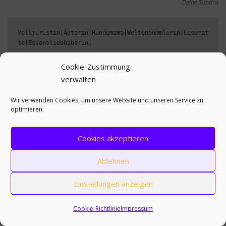
Deine Sandra
Volljuristin|Autorin|Hundemama|Weltenbummlerin|Leserat
te|Essensliebhaberin|
Cookie-Zustimmung
verwalten
Wir verwenden Cookies, um unsere Website und unseren Service zu
VERÖFFENTLICHT IN
ALLGEMEIN
,
ERFAHRUNGSBERICHT
,
optimieren.
REISEN
MARKIERT MIT
ASIEN
,
BACKPACKING
,
ERFAHRUNGSBERICHT
,
Cookies akzeptieren
INSEL
,
JAPAN
,
SOLO
,
YAKUSHIMA
Ablehnen
Einstellungen anzeigen
SCHREIBE EINEN KOMMENTAR
Cookie-Richtlinie
Impressum
KOMMENTAR
*