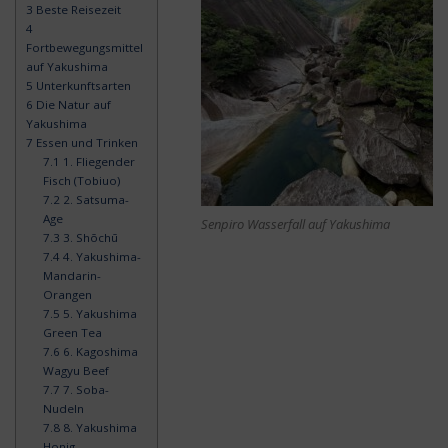
3
Beste Reisezeit
4
Fortbewegungsmittel
auf Yakushima
5
Unterkunftsarten
6
Die Natur auf
Yakushima
7
Essen und Trinken
7.1
1. Fliegender
Fisch (Tobiuo)
7.2
2. Satsuma-
Age
Senpiro Wasserfall auf Yakushima
7.3
3. Shōchū
7.4
4. Yakushima-
Mandarin-
Orangen
7.5
5. Yakushima
Green Tea
7.6
6. Kagoshima
Wagyu Beef
7.7
7. Soba-
Nudeln
7.8
8. Yakushima
Honig