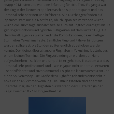
knapp 40 Minuten und war eine Erfahrung für sich. Trotz Flugangst war
der Flug in der kleinen Propellermaschine super entspannt und das
Personal sehr sehr nett und hilfsbereit. Alle Durchsagen fanden auf
Japanisch statt, nur auf Nachfrage, ob ich Japanisch verstehen würde,
wurde die Durchsage ausnahmsweise auch auf Englisch durchgeführt. Es
gab sogar Bonbons und typische Süßigkeiten auf dem kurzen Flug. Auf
dem Rückflug gab es wetterbedingte Komplikationen, da ein heftiger
Sturm über Yakushima fegte. Sämtliche Flug- und Fährverbindungen
wurden stillgelegt, bis Stunden später endlich abgehoben werden
konnte. Der kleine, überschaubare Flughafen in Yakushima besteht aus
einem kleinen Terminal. Die Flugverbindungen werden per Hand
aufgeschrieben – so klein und simpel ist er gehalten. Trotzdem war das
Personal sehr professionell und – wie in Japan nicht anders zu erwarten
– sehr hilfsbereit und zuvorkommend. Es gibt ein kleines Restaurant und
einen Souvenirshop. Die Größe des Flughafengebäudes entspricht in
etwa einer 4-5 Zimmerwohnung. Die Öffnungszeiten sind ebenfalls
überschaubar, da der Flughafen nur während der Flugzeiten (in der
Regel zwischen 8 – 18 Uhr) geöffnet hat.