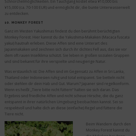
Schnorchelmöglichkeiten. Ein Tauchgang kostet etwa ¥10,000 bis
¥15,000 (ca. 70-100 EUR) und ermöglicht dir, die bunte Unterwasserwelt
zu entdecken.
10.
MONKEY FOREST
Ganz im Westen Yakushimas findest du den berühmt berüchtigten
Monkey Forest. Hier kannst du die Yakushima-Makaken (Macaca fuscata
yakui) hautnah erleben. Diese Affen sind eine Unterart des
Japanmakaken und zeichnen sich durch ihr dichtes Fell aus, das sie vor
dem oft rauen Inselklima schützt. Sie leben in großen sozialen Gruppen
und sind bekannt für ihre verspielte und neugierige Natur.
Was erstaunlich ist: Die Affen sind im Gegensatz zu Affen in Sri Lanka,
Thailand oder Indonesien ruhig und total entspannt. Sie betteln nicht
oder stehlen dir dein Hab und Gut. Warum? Japaner sind regelkonform.
Wenn es heißt „Tiere bitte nicht füttern“ halten sie sich daran. Das
Ergebnis sind friedliche Affen und nicht scheue Hirsche, die du ganz
entspannt in ihrer natürlichen Umgebung beobachten kannst. Sei so
respektvoll und halte dich an diese (einfache) Regel und füttere die
Tiere nicht.
Beim Wandern durch den
Monkey Forest kannst du