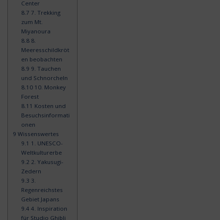
Center
8.7
7. Trekking
zum Mt.
Miyanoura
8.8
8.
Meeresschildkröt
en beobachten
8.9
9. Tauchen
und Schnorcheln
8.10
10. Monkey
Forest
8.11
Kosten und
Besuchsinformati
onen
9
Wissenswertes
9.1
1. UNESCO-
Weltkulturerbe
9.2
2. Yakusugi-
Zedern
9.3
3.
Regenreichstes
Gebiet Japans
9.4
4. Inspiration
für Studio Ghibli