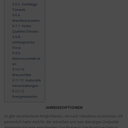
9.5
5. Vielfältige
Tierwelt
9.6
6.
Wanderparadies
9.7
7. Heiße
Quellen (Onsen)
9.8
8.
Umfangreiche
Flora
9.9
9.
Meeresschildkröt
en
9.10
10.
Wasserfälle
9.11
11. Kulturelle
Veranstaltungen
9.12
12.
Energieautarkie
ANREISEOPTIONEN
Es gibt verschiedene Möglichkeiten, um nach Yakushima zu kommen. Ich
persönlich habe mich für die schnellste und zum damaligen Zeitpunkt
günstigste Variante entschieden: Das Flugzeug. Die Flugdauer betrug