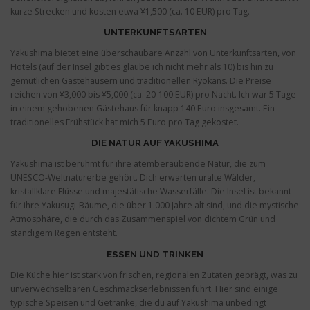
kurze Strecken und kosten etwa ¥1,500 (ca. 10 EUR) pro Tag.
UNTERKUNFTSARTEN
Yakushima bietet eine überschaubare Anzahl von Unterkunftsarten, von
Hotels (auf der Insel gibt es glaube ich nicht mehr als 10) bis hin zu
gemütlichen Gästehäusern und traditionellen Ryokans. Die Preise
reichen von ¥3,000 bis ¥5,000 (ca. 20-100 EUR) pro Nacht. Ich war 5 Tage
in einem gehobenen Gästehaus für knapp 140 Euro insgesamt. Ein
traditionelles Frühstück hat mich 5 Euro pro Tag gekostet.
DIE NATUR AUF YAKUSHIMA
Yakushima ist berühmt für ihre atemberaubende Natur, die zum
UNESCO-Weltnaturerbe gehört. Dich erwarten uralte Wälder,
kristallklare Flüsse und majestätische Wasserfälle. Die Insel ist bekannt
für ihre Yakusugi-Bäume, die über 1.000 Jahre alt sind, und die mystische
Atmosphäre, die durch das Zusammenspiel von dichtem Grün und
ständigem Regen entsteht.
ESSEN UND TRINKEN
Die Küche hier ist stark von frischen, regionalen Zutaten geprägt, was zu
unverwechselbaren Geschmackserlebnissen führt. Hier sind einige
typische Speisen und Getränke, die du auf Yakushima unbedingt