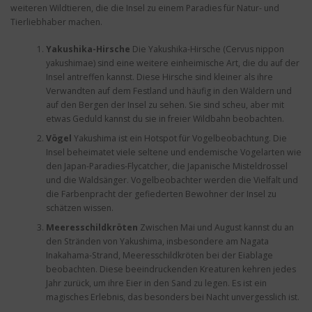
weiteren Wildtieren, die die Insel zu einem Paradies für Natur- und
Tierliebhaber machen.
Yakushika-Hirsche
Die Yakushika-Hirsche (Cervus nippon
yakushimae) sind eine weitere einheimische Art, die du auf der
Insel antreffen kannst. Diese Hirsche sind kleiner als ihre
Verwandten auf dem Festland und häufig in den Wäldern und
auf den Bergen der Insel zu sehen. Sie sind scheu, aber mit
etwas Geduld kannst du sie in freier Wildbahn beobachten.
Vögel
Yakushima ist ein Hotspot für Vogelbeobachtung. Die
Insel beheimatet viele seltene und endemische Vogelarten wie
den Japan-Paradies-Flycatcher, die Japanische Misteldrossel
und die Waldsänger. Vogelbeobachter werden die Vielfalt und
die Farbenpracht der gefiederten Bewohner der Insel zu
schätzen wissen.
Meeresschildkröten
Zwischen Mai und August kannst du an
den Stränden von Yakushima, insbesondere am Nagata
Inakahama-Strand, Meeresschildkröten bei der Eiablage
beobachten. Diese beeindruckenden Kreaturen kehren jedes
Jahr zurück, um ihre Eier in den Sand zu legen. Es ist ein
magisches Erlebnis, das besonders bei Nacht unvergesslich ist.