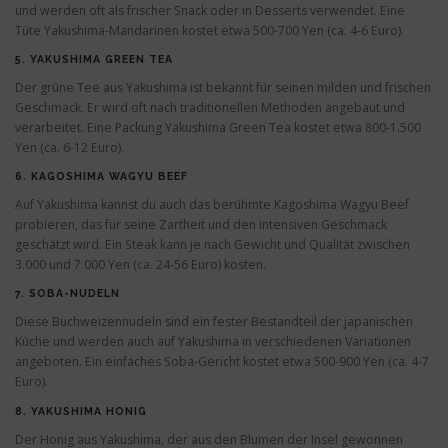
und werden oft als frischer Snack oder in Desserts verwendet. Eine
Tüte Yakushima-Mandarinen kostet etwa 500-700 Yen (ca. 4-6 Euro).
5.
YAKUSHIMA GREEN TEA
Der grüne Tee aus Yakushima ist bekannt für seinen milden und frischen
Geschmack. Er wird oft nach traditionellen Methoden angebaut und
verarbeitet. Eine Packung Yakushima Green Tea kostet etwa 800-1.500
Yen (ca. 6-12 Euro).
6.
KAGOSHIMA WAGYU BEEF
Auf Yakushima kannst du auch das berühmte Kagoshima Wagyu Beef
probieren, das für seine Zartheit und den intensiven Geschmack
geschätzt wird. Ein Steak kann je nach Gewicht und Qualität zwischen
3.000 und 7.000 Yen (ca. 24-56 Euro) kosten.
7.
SOBA-NUDELN
Diese Buchweizennudeln sind ein fester Bestandteil der japanischen
Küche und werden auch auf Yakushima in verschiedenen Variationen
angeboten. Ein einfaches Soba-Gericht kostet etwa 500-900 Yen (ca. 4-7
Euro).
8.
YAKUSHIMA HONIG
Der Honig aus Yakushima, der aus den Blumen der Insel gewonnen