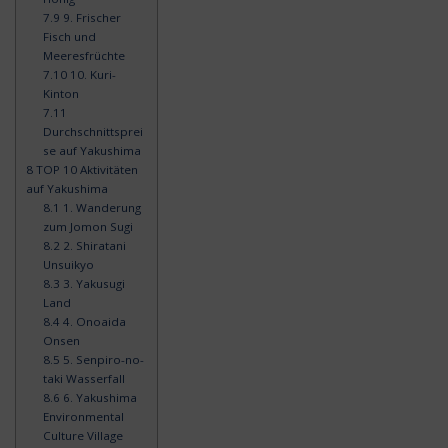
7.9
9. Frischer
Fisch und
Meeresfrüchte
7.10
10. Kuri-
Kinton
7.11
Durchschnittsprei
se auf Yakushima
8
TOP 10 Aktivitäten
auf Yakushima
8.1
1. Wanderung
zum Jomon Sugi
8.2
2. Shiratani
Unsuikyo
8.3
3. Yakusugi
Land
8.4
4. Onoaida
Onsen
8.5
5. Senpiro-no-
taki Wasserfall
8.6
6. Yakushima
Environmental
Culture Village