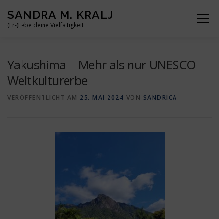
Zum
SANDRA M. KRALJ
Inhalt
Menü
springen
(Er-)Lebe deine Vielfältigkeit
HOME
ÜBER MICH
MEINE BÜCHER
REISEN
Yakushima – Mehr als nur UNESCO
Weltkulturerbe
BLOG
KONTAKT
VERÖFFENTLICHT AM
25. MAI 2024
VON
SANDRICA