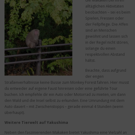
die Makaken bei ihren
alltäglichen Aktivitäten
beobachten – sei es beim
Spielen, Fressen oder
der Fellpflege. Die Affen
sind an Menschen
gewöhnt und lassen sich
in der Regel nicht stören,
solange du einen
respektvollen Abstand
hältst.
Beachte, dass aufgrund
der engen
Straßenverhältnisse keine Busse zum Monkey Forest fahren. Hier musst
du entweder auf eigene Faust hinreisen oder eine geführte Tour
buchen. Ich empfehle dir ein Auto oder Motorrad zu mieten, um dann
den Wald und die Insel selbst zu erkunden. Eine Umrundung mit dem
Auto dauert – mit Zwischenstopps – gerade einmal 4 Stunden (wenn
überhaupt).
Weitere Tierwelt auf Yakushima
Neben den faszinierenden Makaken bietet Yakushima eine Vielzahl an