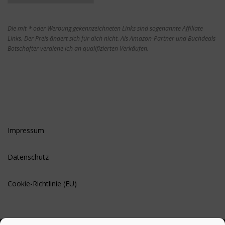
Die mit * oder Werbung gekennzeichneten Links sind sogenannte Affiliate
Links. Der Preis ändert sich für dich nicht. Als Amazon-Partner und Buchdeals
Botschafter verdiene ich an qualifizierten Verkäufen.
Impressum
Datenschutz
Cookie-Richtlinie (EU)