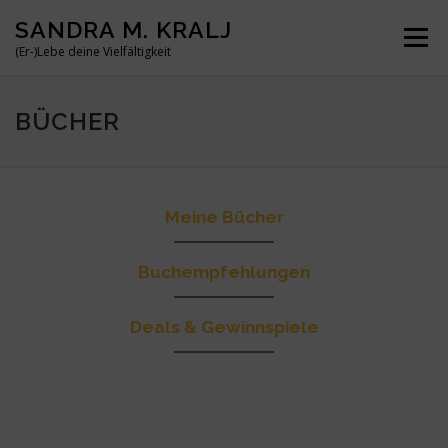
Zum
SANDRA M. KRALJ
Inhalt
Menü
springen
(Er-)Lebe deine Vielfältigkeit
HOME
ÜBER MICH
MEINE BÜCHER
REISEN
BÜCHER
BLOG
KONTAKT
Meine Bücher
Buchempfehlungen
Deals & Gewinnspiele