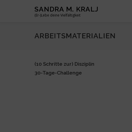
Zum
SANDRA M. KRALJ
Inhalt
(Er-)Lebe deine Vielfältigkeit
springen
ARBEITSMATERIALIEN
(10 Schritte zur) Disziplin
30-Tage-Challenge