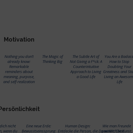
Motivation
Nothing you don’t
The Magic of
The Subtle Art of
You Are a Badass
already know:
Thinking Big
Not Giving a F*ck: A
How to Stop
Remarkable
Counterintuitive
Doubting Your
reminders about
Approach to Living
Greatness and Sta
meaning, purpose,
a Good Life
Living an Aweso
and self-realization
Life
Persönlichkeit
dich nicht
Eine neue Erde:
Human Design:
Wie man Freunde
n, wenn du
Bewusstseinssprung
Entdecke die Person, die Du wirklich bist
gewinnt: Die Kunst,