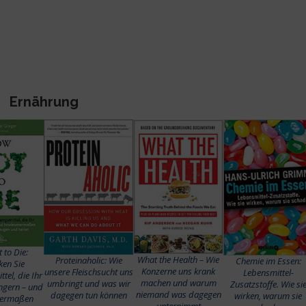
Ernährung
 to Die:
What the Health – Wie
Proteinaholic: Wie
Chemie im Essen:
ken Sie
Konzerne uns krank
unsere Fleischsucht uns
Lebensmittel-
tel, die Ihr
machen und warum
umbringt und was wir
Zusatzstoffe. Wie si
ngern – und
niemand was dagegen
dagegen tun können
wirken, warum sie
nermaßen
unternimmt