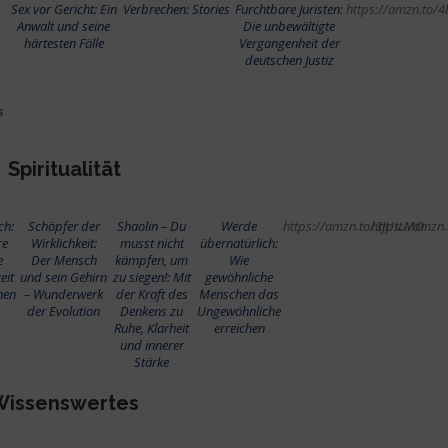
Sex vor Gericht: Ein
Verbrechen: Stories
Furchtbare Juristen:
https://amzn.to/
Anwalt und seine
Die unbewältigte
härtesten Fälle
Vergangenheit der
deutschen Justiz
s
Spiritualität
ch:
Schöpfer der
Shaolin – Du
Werde
https://amzn.to/3JUILMO
https://amzn
re
Wirklichkeit:
musst nicht
übernatürlich:
e
Der Mensch
kämpfen, um
Wie
eit
und sein Gehirn
zu siegen!: Mit
gewöhnliche
hen
– Wunderwerk
der Kraft des
Menschen das
der Evolution
Denkens zu
Ungewöhnliche
Ruhe, Klarheit
erreichen
und innerer
Stärke
Wissenswertes