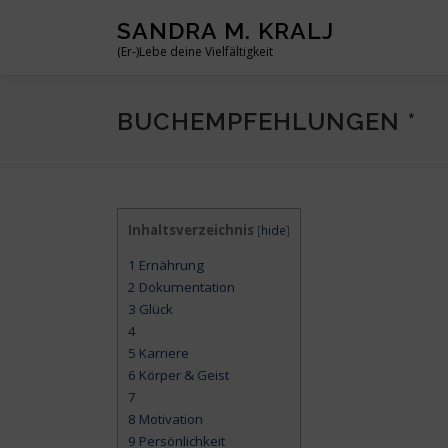
Zum
SANDRA M. KRALJ
Inhalt
(Er-)Lebe deine Vielfältigkeit
springen
BUCHEMPFEHLUNGEN *
Inhaltsverzeichnis
[
hide
]
1
Ernährung
2
Dokumentation
3
Glück
4
5
Karriere
6
Körper & Geist
7
8
Motivation
9
Persönlichkeit