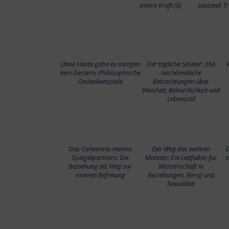
innere Kraft (0)
tausend T
Ohne Heute gäbe es morgen
Der tägliche Stoiker: 366
W
kein Gestern: Philosophische
nachdenkliche
Gedankenspiele
Betrachtungen über
Weisheit, Beharrlichkeit und
Lebensstil
Das Geheimnis meines
Der Weg des wahren
D
Spiegelpartners: Die
Mannes: Ein Leitfaden für
e
Beziehung als Weg zur
Meisterschaft in
inneren Befreiung
Beziehungen, Beruf und
Sexualität