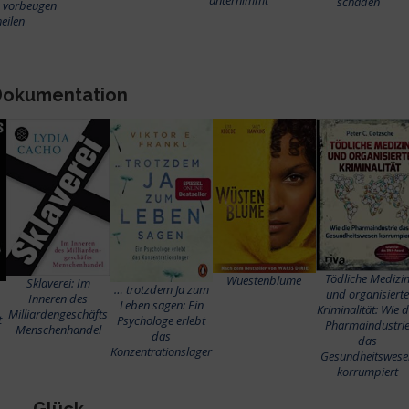
schaden
n vorbeugen
eilen
Dokumentation
Tödliche Medizi
Wuestenblume
Sklaverei: Im
… trotzdem Ja zum
und organisierte
Inneren des
Leben sagen: Ein
Kriminalität: Wie d
Milliardengeschäfts
t
Psychologe erlebt
Pharmaindustri
Menschenhandel
das
das
Konzentrationslager
Gesundheitswese
korrumpiert
Glück