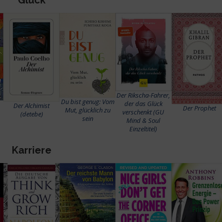
Der Rikscha-Fahrer,
Du bist genug: Vom
der das Glück
Der Alchimist
Der Prophet
Mut, glücklich zu
verschenkt (GU
(detebe)
sein
Mind & Soul
Einzeltitel)
Karriere