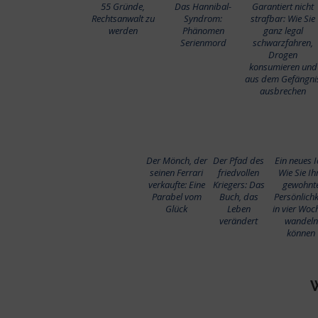
55 Gründe,
Das Hannibal-
Garantiert nicht
Rechtsanwalt zu
Syndrom:
strafbar: Wie Sie
werden
Phänomen
ganz legal
Serienmord
schwarzfahren,
Drogen
konsumieren und
aus dem Gefängni
ausbrechen
Der Mönch, der
Der Pfad des
Ein neues I
seinen Ferrari
friedvollen
Wie Sie Ih
verkaufte: Eine
Kriegers: Das
gewohnt
Parabel vom
Buch, das
Persönlichk
Glück
Leben
in vier Woc
verändert
wandeln
können