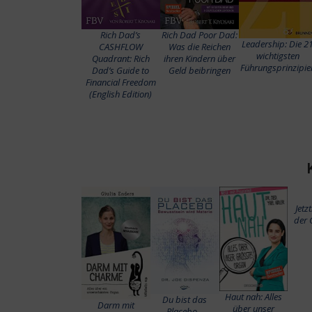
Rich Dad’s
Rich Dad Poor Dad:
Leadership: Die 2
CASHFLOW
Was die Reichen
wichtigsten
Quadrant: Rich
ihren Kindern über
Führungsprinzipie
Dad’s Guide to
Geld beibringen
Financial Freedom
(English Edition)
Jetz
der 
Haut nah: Alles
Du bist das
Darm mit
über unser
Placebo –