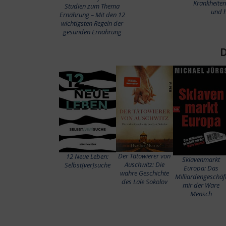
Krankheite
Studien zum Thema
und h
Ernährung – Mit den 12
wichtigsten Regeln der
gesunden Ernährung
Der Tätowierer von
12 Neue Leben:
Sklavenmarkt
Auschwitz: Die
Selbst[ver]suche
Europa: Das
wahre Geschichte
Milliardengeschäf
des Lale Sokolov
mir der Ware
Mensch