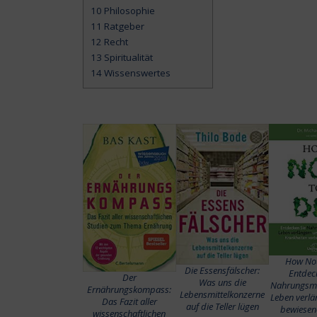
10
Philosophie
11
Ratgeber
12
Recht
13
Spiritualität
14
Wissenswertes
How Not
Die Essensfälscher:
Entdec
Der
Was uns die
Nahrungsmit
Ernährungskompass:
Lebensmittelkonzerne
Leben verlä
Das Fazit aller
auf die Teller lügen
bewiese
wissenschaftlichen