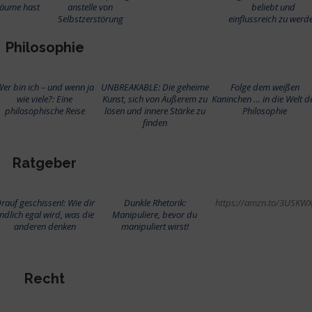
räume hast
anstelle von
beliebt und
Selbstzerstörung
einflussreich zu werd
Philosophie
er bin ich – und wenn ja
UNBREAKABLE: Die geheime
Folge dem weißen
wie viele?: Eine
Kunst, sich von Äußerem zu
Kaninchen … in die Welt d
philosophische Reise
lösen und innere Stärke zu
Philosophie
finden
Ratgeber
rauf geschissen!: Wie dir
Dunkle Rhetorik:
https://amzn.to/3USKWX
ndlich egal wird, was die
Manipuliere, bevor du
anderen denken
manipuliert wirst!
Recht