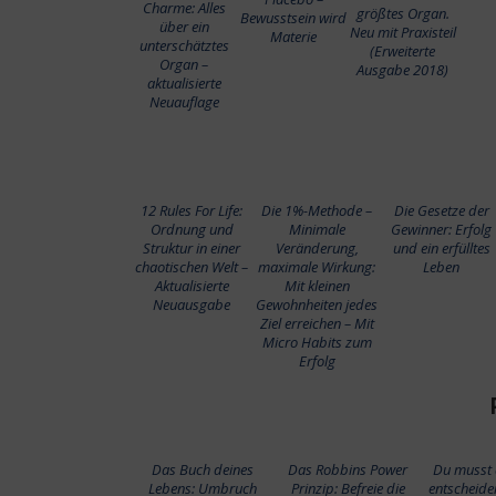
Charme: Alles
größtes Organ.
Bewusstsein wird
über ein
Neu mit Praxisteil
Materie
unterschätztes
(Erweiterte
Organ –
Ausgabe 2018)
aktualisierte
Neuauflage
12 Rules For Life:
Die 1%-Methode –
Die Gesetze der
Ordnung und
Minimale
Gewinner: Erfolg
Struktur in einer
Veränderung,
und ein erfülltes
chaotischen Welt –
maximale Wirkung:
Leben
Aktualisierte
Mit kleinen
Neuausgabe
Gewohnheiten jedes
Ziel erreichen – Mit
Micro Habits zum
Erfolg
Das Buch deines
Das Robbins Power
Du musst 
Lebens: Umbruch
Prinzip: Befreie die
entscheide