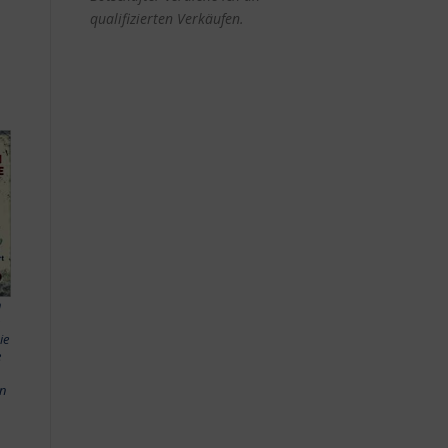
qualifizierten Verkäufen.
n
ie
e
n