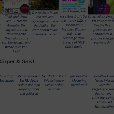
Der reichste Mann
1
Nice Girls Don’t Get
Think and Grow
Grenzenlose Energ
von Babylon:
the Corner Office:
Rich – Deutsche
– Das Powerprinzi
Erfolgsgeheimnisse
n
Unconscious
Ausgabe: Die
Wie Sie Ihre
der Antike – Der
Mistakes Women
ungekürzte und
persönlichen
erste Schritt in die
Make That
unveränderte
Schwächen in
finanzielle Freiheit
Sabotage Their
Originalausgabe
positive Energie
Careers (A NICE
von Denke nach und
verwandeln
GIRLS Book)
werde reich von
1937
Körper & Geist
t! Die Kraft
Menschen lesen:
Neustart im Kopf:
Just Breathe:
Breath – Atem
Gegenwart
Ein FBI-Agent
Wie sich unser
Mastering
Neues Wissen
erklärt, wie man
Gehirn selbst
Breathwork
über die
Körpersprache
repariert
vergessene Kun
entschlüsselt
des Atmens |
Über das richti
Atmen und
Atemtechnike