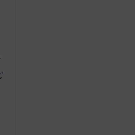
:
rt
me