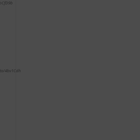
4bCfD9b
.to/4bv1Cdh