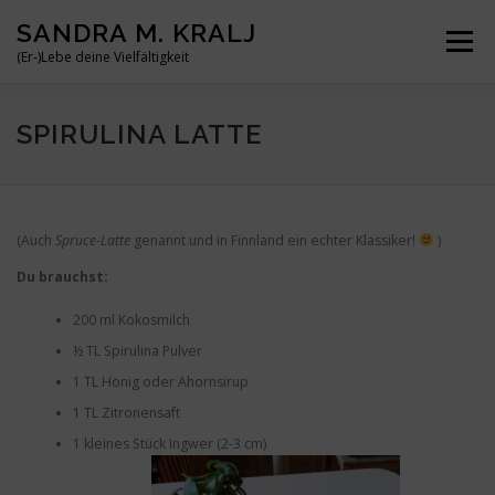
Zum
SANDRA M. KRALJ
Inhalt
Menü
springen
(Er-)Lebe deine Vielfältigkeit
HOME
ÜBER MICH
MEINE BÜCHER
REISEN
SPIRULINA LATTE
BLOG
KONTAKT
(Auch
Spruce-Latte
genannt und in Finnland ein echter Klassiker!
)
Du brauchst:
200 ml Kokosmilch
½ TL Spirulina Pulver
1 TL Honig oder Ahornsirup
1 TL Zitronensaft
1 kleines Stück Ingwer (2-3 cm)