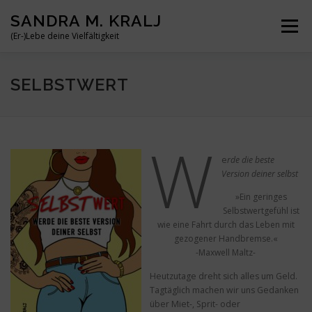
Zum
SANDRA M. KRALJ
Inhalt
Menü
springen
(Er-)Lebe deine Vielfältigkeit
HOME
ÜBER MICH
MEINE BÜCHER
REISEN
SELBSTWERT
BLOG
KONTAKT
W
e
rde die beste
Version deiner selbst
»Ein geringes
Selbstwertgefühl ist
wie eine Fahrt durch das Leben mit
gezogener Handbremse.«
-Maxwell Maltz-
Heutzutage dreht sich alles um Geld.
Tagtäglich machen wir uns Gedanken
über Miet-, Sprit- oder