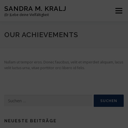
Zum
SANDRA M. KRALJ
Inhalt
Menü
springen
(Er-)Lebe deine Vielfältigkeit
HOME
ÜBER MICH
MEINE BÜCHER
REISEN
OUR ACHIEVEMENTS
BLOG
KONTAKT
Nullam ut tempor eros. Donec faucibus, velit et imperdiet aliquam, lacus
velit luctus urna, vitae porttitor orci libero id felis.
Suchen
nach:
NEUESTE BEITRÄGE