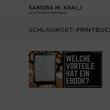
Zum
SANDRA M. KRALJ
Inhalt
(Er-)Lebe deine Vielfältigkeit
springen
SCHLAGWORT:
PRINTBUC