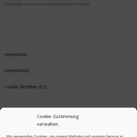
Botschafter verdiene ich an qualifizierten Verkäufen.
Impressum
Datenschutz
Cookie-Richtlinie (EU)
Cookie-Zustimmung
verwalten
BLEIBE AUF DEM LAUFENDEN
Wir verwenden Cookies, um unsere Website und unseren Service zu