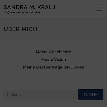
Zum
SANDRA M. KRALJ
Inhalt
Menü
springen
(Er-)Lebe deine Vielfältigkeit
HOME
ÜBER MICH
MEINE BÜCHER
REISEN
ÜBER MICH
BLOG
KONTAKT
Meine Geschichte
Meine Vision
Meine Gastbeiträge bei JURios
Suchen
nach: