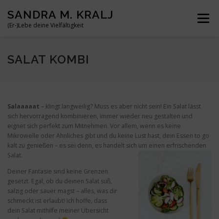
Zum
SANDRA M. KRALJ
Inhalt
Menü
springen
(Er-)Lebe deine Vielfältigkeit
HOME
ÜBER MICH
MEINE BÜCHER
REISEN
SALAT KOMBI
BLOG
KONTAKT
Salaaaaat
– klingt langweilig? Muss es aber nicht sein! Ein Salat lässt
sich hervorragend kombinieren, immer wieder neu gestalten und
eignet sich perfekt zum Mitnehmen. Vor allem, wenn es keine
Mikrowelle oder Ähnliches gibt und du keine Lust hast, dein Essen to go
kalt zu genießen – es sei denn, es handelt sich um einen erfrischenden
Salat.
Deiner Fantasie sind keine Grenzen
gesetzt. Egal, ob du deinen Salat süß,
salzig oder sauer magst – alles, was dir
schmeckt ist erlaubt! Ich hoffe, dass
dein Salat mithilfe meiner Übersicht