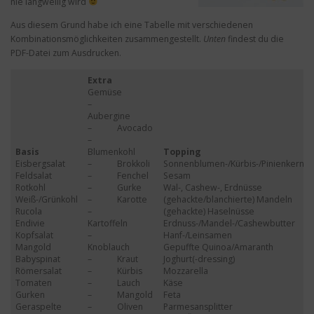
nie langweilig wird
Aus diesem Grund habe ich eine Tabelle mit verschiedenen
Kombinationsmöglichkeiten zusammengestellt.
Unten
findest du die
PDF-Datei zum Ausdrucken.
Extra
Gemüse
–
Aubergine
– Avocado
–
Basis
Blumenkohl
Topping
Eisbergsalat
– Brokkoli
Sonnenblumen-/Kürbis-/Pinienkerne
Feldsalat
– Fenchel
Sesam
Rotkohl
– Gurke
Wal-, Cashew-, Erdnüsse
Weiß-/Grünkohl
– Karotte
(gehackte/blanchierte) Mandeln
Rucola
–
(gehackte) Haselnüsse
Endivie
Kartoffeln
Erdnuss-/Mandel-/Cashewbutter
Kopfsalat
–
Hanf-/Leinsamen
Mangold
Knoblauch
Gepuffte Quinoa/Amaranth
Babyspinat
– Kraut
Joghurt(-dressing)
Römersalat
– Kürbis
Mozzarella
Tomaten
– Lauch
Käse
Gurken
– Mangold
Feta
Geraspelte
– Oliven
Parmesansplitter