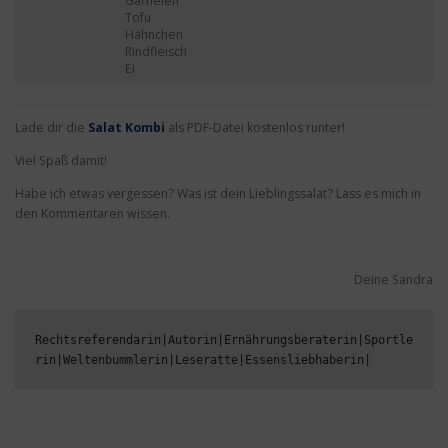
Garnelen
Tofu
Hähnchen
Rindfleisch
Ei
Lade dir die
Salat Kombi
als PDF-Datei kostenlos runter!
Viel Spaß damit!
Habe ich etwas vergessen? Was ist dein Lieblingssalat? Lass es mich in
den Kommentaren wissen.
Deine Sandra
Rechtsreferendarin|Autorin|Ernährungsberaterin|Sportle
rin|Weltenbummlerin|Leseratte|Essensliebhaberin|