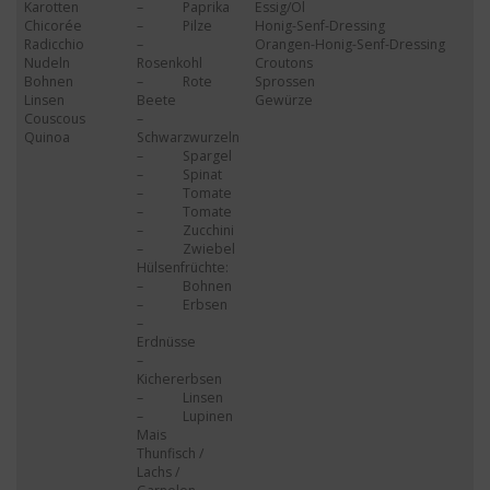
Karotten
– Paprika
Essig/Öl
Chicorée
– Pilze
Honig-Senf-Dressing
Radicchio
–
Orangen-Honig-Senf-Dressing
Nudeln
Rosenkohl
Croutons
Bohnen
– Rote
Sprossen
Linsen
Beete
Gewürze
Couscous
–
Quinoa
Schwarzwurzeln
– Spargel
– Spinat
– Tomate
– Tomate
– Zucchini
– Zwiebel
Hülsenfrüchte:
– Bohnen
– Erbsen
–
Erdnüsse
–
Kichererbsen
– Linsen
– Lupinen
Mais
Thunfisch /
Lachs /