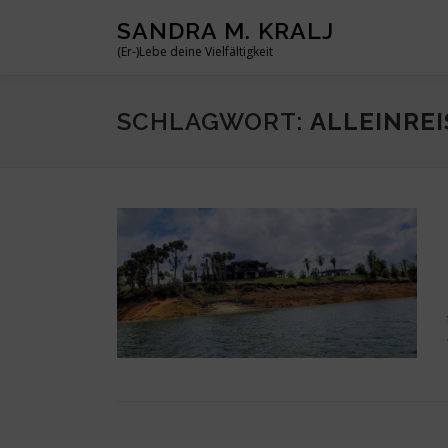
Zum
SANDRA M. KRALJ
Inhalt
(Er-)Lebe deine Vielfältigkeit
springen
SCHLAGWORT:
ALLEINRE