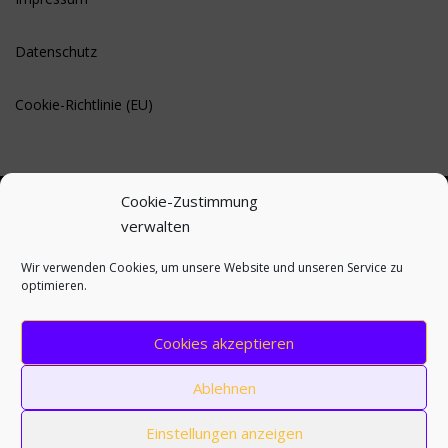
Datenschutz
Cookie-Richtlinie (EU)
Cookie-Zustimmung
verwalten
BLEIBE AUF DEM LAUFENDEN
Wir verwenden Cookies, um unsere Website und unseren Service zu
optimieren.
Cookies akzeptieren
Ablehnen
Einstellungen anzeigen
Copyright © 2026 Sandra M. Kralj
–
OnePress
Theme von