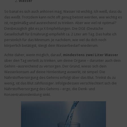
Wasser
So banal es sich auch anhören mag, Wasser ist wichtig. Ich weiß, dass du
das weißt. Trotzdem kann nicht oft genug betont werden, wie wichtig es
ist, regelmäßig und ausreichend zu trinken. Aber wie viel ist optimal?
Diesbezüglich gibt es ja X Empfehlungen. Die DGE (Deutsche
Gesellschaft für Ernährung) empfiehlt ca. 2 Liter am Tag. Das halte ich
persönlich für das Minimum. Je nachdem, wie viel du dich noch
körperlich betätigst, steigt dein Wasserbedarf wiederum.
Achte daher, wenn möglich, darauf,
mindestens zwei Liter Wasser
über den Tag verteilt zu trinken, um deine Organe – darunter auch dein
Gehirn –ausreichend zu versorgen. Der Grund, wieso sich dein
Wasserkonsum auf deine Hirnleistung auswirkt, ist simpel: Die
Nährstoffversorgung des Gehirns erfolgt über das Blut. Trinkst du zu
wenig, ist das Blut zähflüssiger. Infolgedessen verschlechtert sich die
Nährstoffversorgung des Gehirns – ergo, die Denk- und
Konzentrationsleistung sinkt.