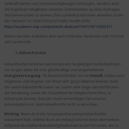
Sehkraft stärken und Arterienverkalkungen vorbeugen, sondern auch
die kognitiven Fähigkeiten schützen. Damit können sie dazu beitragen,
das Demenzrisiko zu senken. Dies zumindest laut einer aktuellen Studie
der Harvard T.H. Chan School of Public Health (USA):
https://academic.oup.com/jn/article-abstract/150/7/1871/5835211
.
Neben Karotten enthalten aber auch Petersilie, Aprikosen oder Fenchel
viel Carotinoide.
Hülsenfrüchte
Hülsenfrüchte bestehen aus komplexen, langkettigen Kohlenhydraten.
Sie sorgen daher für eine gleichmäßige und langanhaltende
Energieversorgung
. Als Bonus beinhalten sie viel
Eiweiß
, sodass auch
Vegetarier und Veganer von ihnen sehr gut profitieren können. Dank
der vielen Ballaststoffe halten sie zudem sehr lange satt und fördern
die Verdauung, sowie die Gesundheit der Magen-Darm-Flora. In
Anbetracht dessen, dass der Darm ein wichtiger Teil unseres
Immunsystems ist, sind Hülsenfrüchte nicht zu verachten.
Wichtig
: Wenn du in der Vergangenheit wenig Hülsenfrüchte
konsumiert hast, solltest du es am Anfang nicht mit ihnen übertreiben.
Aufgrund des hohen Ballaststoffgehalts kann es bei Personen, die so