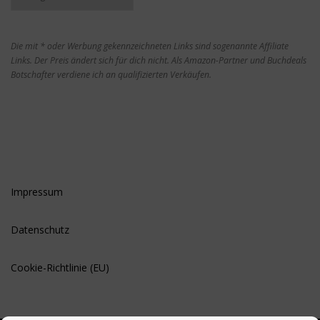
Die mit * oder Werbung gekennzeichneten Links sind sogenannte Affiliate
Links. Der Preis ändert sich für dich nicht. Als Amazon-Partner und Buchdeals
Botschafter verdiene ich an qualifizierten Verkäufen.
Impressum
Datenschutz
Cookie-Richtlinie (EU)