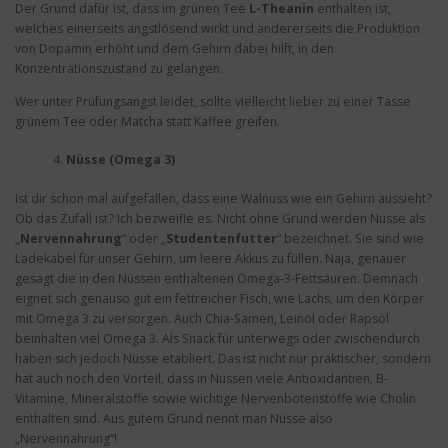
Der Grund dafür ist, dass im grünen Tee
L-Theanin
enthalten ist,
welches einerseits angstlösend wirkt und andererseits die Produktion
von Dopamin erhöht und dem Gehirn dabei hilft, in den
Konzentrationszustand zu gelangen.
Wer unter Prüfungsangst leidet, sollte vielleicht lieber zu einer Tasse
grünem Tee oder Matcha statt Kaffee greifen.
Nüsse (Omega 3)
Ist dir schon mal aufgefallen, dass eine Walnuss wie ein Gehirn aussieht?
Ob das Zufall ist? Ich bezweifle es. Nicht ohne Grund werden Nüsse als
„
Nervennahrung
“ oder „
Studentenfutter
“ bezeichnet. Sie sind wie
Ladekabel für unser Gehirn, um leere Akkus zu füllen. Naja, genauer
gesagt die in den Nüssen enthaltenen Omega-3-Fettsäuren. Demnach
eignet sich genauso gut ein fettreicher Fisch, wie Lachs, um den Körper
mit Omega 3 zu versorgen. Auch Chia-Samen, Leinöl oder Rapsöl
beinhalten viel Omega 3. Als Snack für unterwegs oder zwischendurch
haben sich jedoch Nüsse etabliert. Das ist nicht nur praktischer, sondern
hat auch noch den Vorteil, dass in Nüssen viele Antioxidantien, B-
Vitamine, Mineralstoffe sowie wichtige Nervenbotenstoffe wie Cholin
enthalten sind. Aus gutem Grund nennt man Nüsse also
„Nervennahrung“!