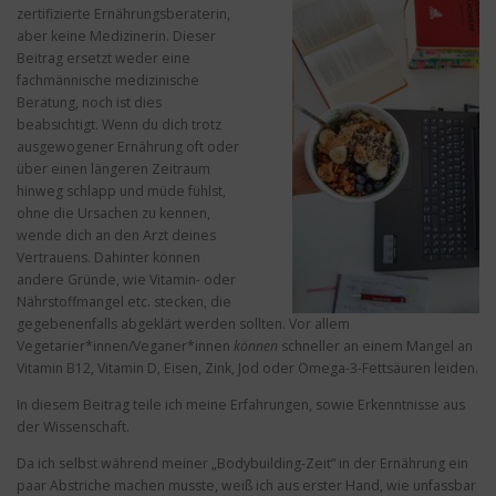
zertifizierte Ernährungsberaterin,
aber keine Medizinerin. Dieser
Beitrag ersetzt weder eine
fachmännische medizinische
Beratung, noch ist dies
beabsichtigt. Wenn du dich trotz
ausgewogener Ernährung oft oder
über einen längeren Zeitraum
hinweg schlapp und müde fühlst,
ohne die Ursachen zu kennen,
wende dich an den Arzt deines
Vertrauens. Dahinter können
andere Gründe, wie Vitamin- oder
Nährstoffmangel etc. stecken, die
gegebenenfalls abgeklärt werden sollten. Vor allem
Vegetarier*innen/Veganer*innen
können
schneller an einem Mangel an
Vitamin B12, Vitamin D, Eisen, Zink, Jod oder Omega-3-Fettsäuren leiden.
In diesem Beitrag teile ich meine Erfahrungen, sowie Erkenntnisse aus
der Wissenschaft.
Da ich selbst während meiner „Bodybuilding-Zeit“ in der Ernährung ein
paar Abstriche machen musste, weiß ich aus erster Hand, wie unfassbar