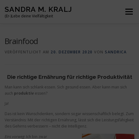
Zum
SANDRA M. KRALJ
Inhalt
Menü
springen
(Er-)Lebe deine Vielfältigkeit
HOME
ÜBER MICH
MEINE BÜCHER
REISEN
Brainfood
VERÖFFENTLICHT AM
20. DEZEMBER 2020
VON
SANDRICA
BLOG
KONTAKT
Die richtige Ernährung für richtige Produktivität
Man kann sich schlank essen. Sich gesund essen. Aber kann man sich
auch
produktiv
essen?
Ja!
Das ist kein Wunschdenken, sondern sogar wissenschaftlich belegt. Zum
Verständnis: Mit der richtigen Ernährung, lässt sich die Leistungsfähigkeit
des Gehirns verbessern – nicht die Intelligenz.
Eins vorweg
: Ich bin zwar