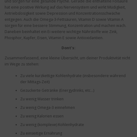
und sorgen für eine gesunde Psyche. Gerade die enthaltene Folsäure
hat eine positive Wirkung auf das Nervensystem und wirkt Müdigkeit,
Antriebslosigkeit sowie Depression und Konzentrationsschwäche
entgegen. Auch die Omega-3-Fettsäuren, Vitamin D sowie Vitamin A
sorgen für eine bessere Stimmung, Konzentration und machen wach.
Daneben beinhaltet ein Ei weitere wichtige Nährstoffe wie Zink,
Phosphor, Kupfer, Eisen, Vitamin E sowie Antioxidantien.
Dont’s:
Zusammenfassend, eine kleine Übersicht, um deiner Produktivität nicht
im Wege zu stehen:
Zu viele kurzkettige Kohlenhydrate (insbesondere während
der Mittags-Zeit)
Gezuckerte Getränke (Energydrinks, etc…)
Zu wenig Wasser trinken
Zu wenig Omega-3 einnehmen
Zu wenig Kalorien essen
Zu wenig (komplexe) Kohlenhydrate
Zu einseitige Ernährung