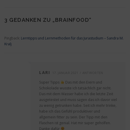
3 GEDANKEN ZU „
BRAINFOOD
“
Pingback:
Lerntipps und Lernmethoden für das Jurastudium – Sandra M.
Kralj
LARI
17. JANUAR 2021
ANTWORTEN
Super Tipps
Das mit den Eiern und
Schokolade wusste ich tatsächlich gar nicht.
Das mit dem Wasser habe ich die letzte Zeit
ausgetestet und muss sagen das ich davor viel
zu wenig getrunken habe. Seit ich mehr trinke,
habe ich das Gefühl produktiver und
allgemein fitter zu sein. Der Tipp mit den
Flaschen ist genial. Hat mir super geholfen.
Danke dafür