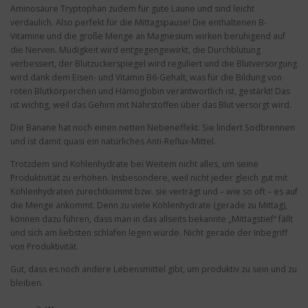
Aminosäure Tryptophan zudem für gute Laune und sind leicht
verdaulich. Also perfekt für die Mittagspause! Die enthaltenen B-
Vitamine und die große Menge an Magnesium wirken beruhigend auf
die Nerven. Müdigkeit wird entgegengewirkt, die Durchblutung
verbessert, der Blutzuckerspiegel wird reguliert und die Blutversorgung
wird dank dem Eisen- und Vitamin B6-Gehalt, was für die Bildung von
roten Blutkörperchen und Hämoglobin verantwortlich ist, gestärkt! Das
ist wichtig, weil das Gehirn mit Nährstoffen über das Blut versorgt wird.
Die Banane hat noch einen netten Nebeneffekt: Sie lindert Sodbrennen
und ist damit quasi ein natürliches Anti-Reflux-Mittel.
Trotzdem sind Kohlenhydrate bei Weitem nicht alles, um seine
Produktivität zu erhöhen. Insbesondere, weil nicht jeder gleich gut mit
Kohlenhydraten zurechtkommt bzw. sie verträgt und – wie so oft – es auf
die Menge ankommt. Denn zu viele Kohlenhydrate (gerade zu Mittag),
können dazu führen, dass man in das allseits bekannte „Mittagstief“ fällt
und sich am liebsten schlafen legen würde. Nicht gerade der Inbegriff
von Produktivität.
Gut, dass es noch andere Lebensmittel gibt, um produktiv zu sein und zu
bleiben.