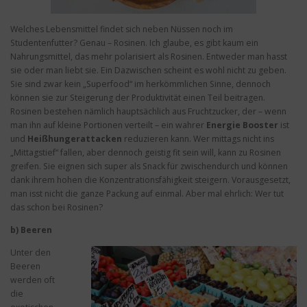
Welches Lebensmittel findet sich neben Nüssen noch im
Studentenfutter? Genau – Rosinen. Ich glaube, es gibt kaum ein
Nahrungsmittel, das mehr polarisiert als Rosinen. Entweder man hasst
sie oder man liebt sie. Ein Dazwischen scheint es wohl nicht zu geben.
Sie sind zwar kein „Superfood“ im herkömmlichen Sinne, dennoch
können sie zur Steigerung der Produktivität einen Teil beitragen.
Rosinen bestehen nämlich hauptsächlich aus Fruchtzucker, der – wenn
man ihn auf kleine Portionen verteilt – ein wahrer
Energie Booster
ist
und
Heißhungerattacken
reduzieren kann. Wer mittags nicht ins
„Mittagstief“ fallen, aber dennoch geistig fit sein will, kann zu Rosinen
greifen. Sie eignen sich super als Snack für zwischendurch und können
dank ihrem hohen die Konzentrationsfähigkeit steigern. Vorausgesetzt,
man isst nicht die ganze Packung auf einmal. Aber mal ehrlich: Wer tut
das schon bei Rosinen?
b) Beeren
Unter den
Beeren
werden oft
die