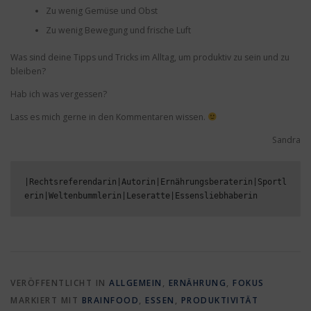
Zu wenig Gemüse und Obst
Zu wenig Bewegung und frische Luft
Was sind deine Tipps und Tricks im Alltag, um produktiv zu sein und zu
bleiben?
Hab ich was vergessen?
Lass es mich gerne in den Kommentaren wissen.
Sandra
|Rechtsreferendarin|Autorin|Ernährungsberaterin|Sportl
erin|Weltenbummlerin|Leseratte|Essensliebhaberin
VERÖFFENTLICHT IN
ALLGEMEIN
,
ERNÄHRUNG
,
FOKUS
MARKIERT MIT
BRAINFOOD
,
ESSEN
,
PRODUKTIVITÄT