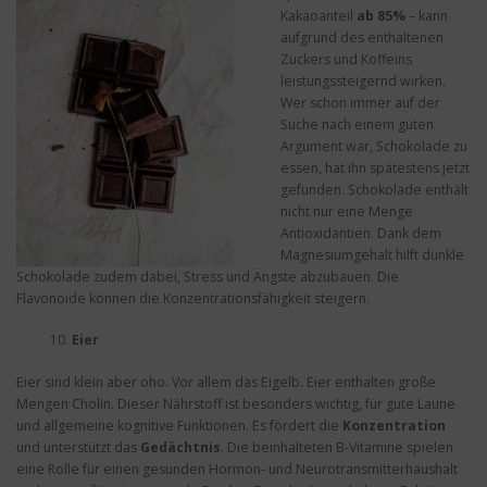
Kakaoanteil
ab 85%
– kann
aufgrund des enthaltenen
Zuckers und Koffeins
leistungssteigernd wirken.
Wer schon immer auf der
Suche nach einem guten
Argument war, Schokolade zu
essen, hat ihn spätestens jetzt
gefunden. Schokolade enthält
nicht nur eine Menge
Antioxidantien. Dank dem
Magnesiumgehalt hilft dunkle
Schokolade zudem dabei, Stress und Ängste abzubauen. Die
Flavonoide können die Konzentrationsfähigkeit steigern.
Eier
Eier sind klein aber oho. Vor allem das Eigelb. Eier enthalten große
Mengen Cholin. Dieser Nährstoff ist besonders wichtig, für gute Laune
und allgemeine kognitive Funktionen. Es fördert die
Konzentration
und unterstützt das
Gedächtnis
. Die beinhalteten B-Vitamine spielen
eine Rolle für einen gesunden Hormon- und Neurotransmitterhaushalt