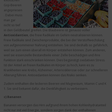
exotischen
Goji-Beeren
angepriesen
. Dabei muss
man gar
nicht so tief
in den Geldbeutel greifen. Die Blaubeere ist genauso voller
Antioxidantien
, die freie Radikale im Gehirn neutralisieren können.
Freie Radikale sind Zwischenprodukte, die bei der Verstoffwechslung
von aufgenommener Nahrung entstehen. Sie sind deshalb so gefährlich,
weil sie zum einen überall im Körper entstehen können. Zum anderen,
weil sie essenzielle Bestandteile einer Zelle beschädigen und ihre
Funktion stark einschränken können. Dies begünstigt oxidativen Stress.
Ist der Anteil an freien Radikalen im Körper zu hoch, kann es zu
Krankheiten wie Krebs, Alzheimer, Arteriosklerose oder zur schnelleren
Alterung führen. Antioxidantien können das Risiko senken.
Zudem enthalten die leckeren Beeren viel Magnesium, Vitamin C und K
1. Sie sind bekannt dafür, die Denkfähigkeit zu verbessern.
c) Bananen
Bananen versorgen das Hirn aufgrund ihrem hohen Kohlenhydratanteil
nicht nur mit viel Energie, sondern sorgen dank der enthaltenen