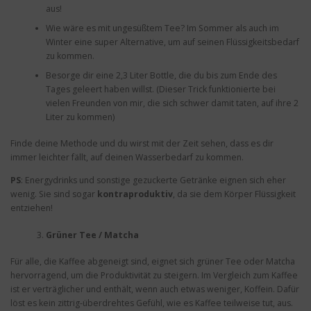
aus!
Wie wäre es mit ungesüßtem Tee? Im Sommer als auch im
Winter eine super Alternative, um auf seinen Flüssigkeitsbedarf
zu kommen.
Besorge dir eine 2,3 Liter Bottle, die du bis zum Ende des
Tages geleert haben willst. (Dieser Trick funktionierte bei
vielen Freunden von mir, die sich schwer damit taten, auf ihre 2
Liter zu kommen)
Finde deine Methode und du wirst mit der Zeit sehen, dass es dir
immer leichter fällt, auf deinen Wasserbedarf zu kommen.
PS
: Energydrinks und sonstige gezuckerte Getränke eignen sich eher
wenig. Sie sind sogar
kontraproduktiv
, da sie dem Körper Flüssigkeit
entziehen!
Grüner Tee / Matcha
Für alle, die Kaffee abgeneigt sind, eignet sich grüner Tee oder Matcha
hervorragend, um die Produktivität zu steigern. Im Vergleich zum Kaffee
ist er verträglicher und enthält, wenn auch etwas weniger, Koffein. Dafür
löst es kein zittrig-überdrehtes Gefühl, wie es Kaffee teilweise tut, aus.