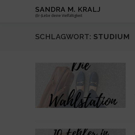
Zum
SANDRA M. KRALJ
Inhalt
(Er-)Lebe deine Vielfältigkeit
springen
SCHLAGWORT:
STUDIUM