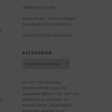
Vielfältiges Teneriffa
Devils Breath – das berüchtigste
Betäubungsmittel Kolumbiens
n.
Exotische Früchte Kolumbiens
KATEGORIEN
Kategorien
Die mit * oder Werbung
gekennzeichneten Links sind
sogenannte Affiliate Links. Der Preis
en
ändert sich für dich nicht. Als
Amazon-Partner und Buchdeals
Botschafter verdiene ich an