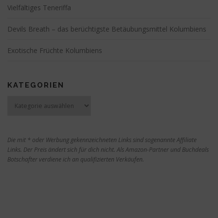
t
Vielfältiges Teneriffa
i
Devils Breath – das berüchtigste Betäubungsmittel Kolumbiens
o
n
Exotische Früchte Kolumbiens
KATEGORIEN
Kategorien
Die mit * oder Werbung gekennzeichneten Links sind sogenannte Affiliate
Links. Der Preis ändert sich für dich nicht. Als Amazon-Partner und Buchdeals
Botschafter verdiene ich an qualifizierten Verkäufen.