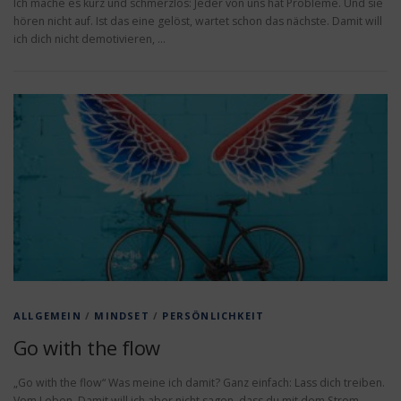
Ich mache es kurz und schmerzlos: Jeder von uns hat Probleme. Und sie
hören nicht auf. Ist das eine gelöst, wartet schon das nächste. Damit will
ich dich nicht demotivieren, …
ALLGEMEIN
/
MINDSET
/
PERSÖNLICHKEIT
Go with the flow
„Go with the flow“ Was meine ich damit? Ganz einfach: Lass dich treiben.
Vom Leben. Damit will ich aber nicht sagen, dass du mit dem Strom