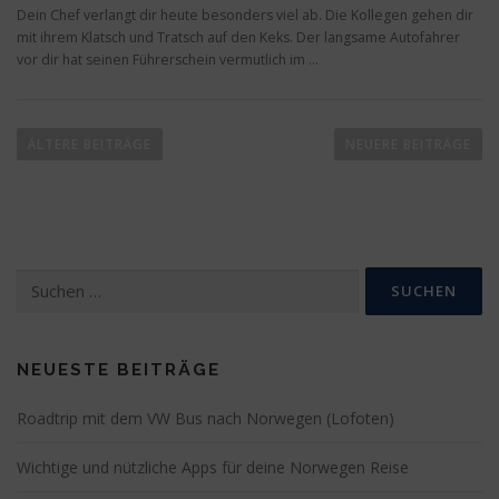
Dein Chef verlangt dir heute besonders viel ab. Die Kollegen gehen dir
mit ihrem Klatsch und Tratsch auf den Keks. Der langsame Autofahrer
vor dir hat seinen Führerschein vermutlich im …
B
e
ÄLTERE BEITRÄGE
NEUERE BEITRÄGE
i
t
r
a
Suchen
g
nach:
s
n
a
NEUESTE BEITRÄGE
v
Roadtrip mit dem VW Bus nach Norwegen (Lofoten)
i
g
Wichtige und nützliche Apps für deine Norwegen Reise
a